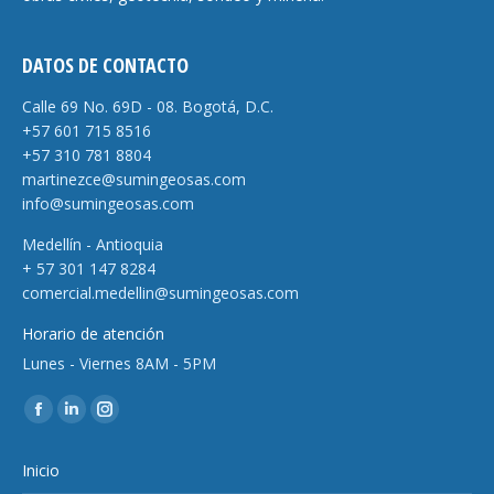
DATOS DE CONTACTO
Calle 69 No. 69D - 08. Bogotá, D.C.
+57 601 715 8516
+57 310 781 8804
martinezce@sumingeosas.com
info@sumingeosas.com
Medellín - Antioquia
+ 57 301 147 8284
comercial.medellin@sumingeosas.com
Horario de atención
Lunes - Viernes 8AM - 5PM
Encuéntranos en:
Facebook
Linkedin
Instagram
page
page
page
Inicio
opens
opens
opens