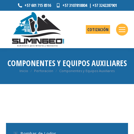
+57 601 715 8516
+57 3107818804 | +57 3242287901
COTIZACIÓN
COMPONENTES Y EQUIPOS AUXILIARES
Estás aquí:
Inicio
Perforación
Componentes y Equipos Auxiliares
Bombas de Lodos