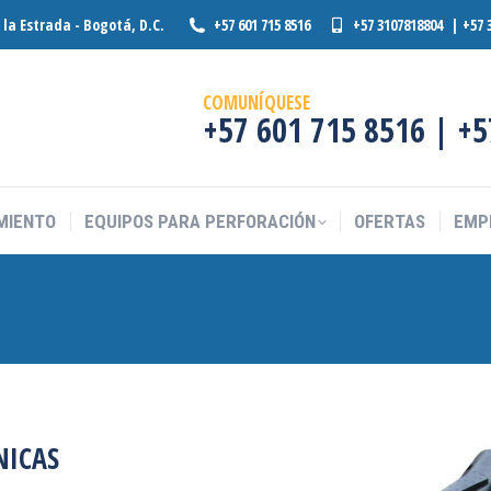
o la Estrada - Bogotá, D.C.
+57 601 715 8516
+57 3107818804 | +57 
MIENTO
EQUIPOS PARA PERFORACIÓN
OFERTAS
EMP
COMUNÍQUESE
+57 601 715 8516 | +
MIENTO
EQUIPOS PARA PERFORACIÓN
OFERTAS
EMP
NICAS