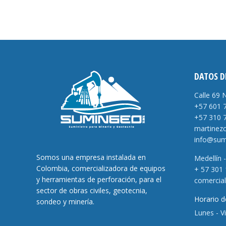
DATOS D
Calle 69 
+57 601 
+57 310 
martinez
info@sum
Somos una empresa instalada en
Medellín 
Colombia, comercializadora de equipos
+ 57 301
y herramientas de perforación, para el
comercia
sector de obras civiles, geotecnia,
Horario d
sondeo y minería.
Lunes - V