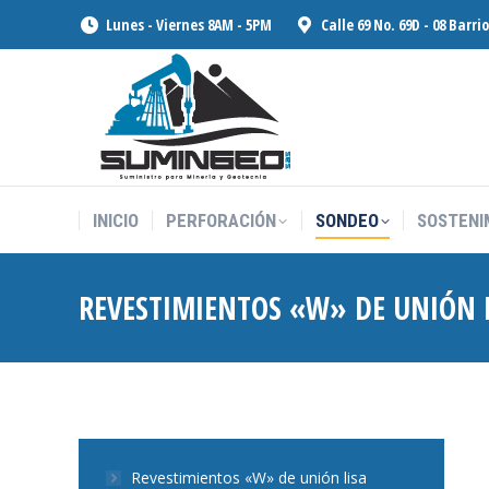
Lunes - Viernes 8AM - 5PM
Calle 69 No. 69D - 08 Barri
INICIO
PERFORACIÓN
SONDEO
SOSTENI
INICIO
PERFORACIÓN
SONDEO
SOSTENI
REVESTIMIENTOS «W» DE UNIÓN 
Revestimientos «W» de unión lisa