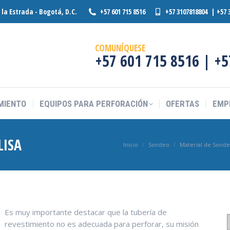
o la Estrada - Bogotá, D.C.
+57 601 715 8516
+57 3107818804 | +57 
MIENTO
EQUIPOS PARA PERFORACIÓN
OFERTAS
EMP
COMUNÍQUESE
+57 601 715 8516 | +
MIENTO
EQUIPOS PARA PERFORACIÓN
OFERTAS
EMP
LISA
Estás aquí:
Inicio
Sondeo
Material de Sond
Es muy importante destacar que la tubería de
revestimiento no es adecuada para perforar, su misión