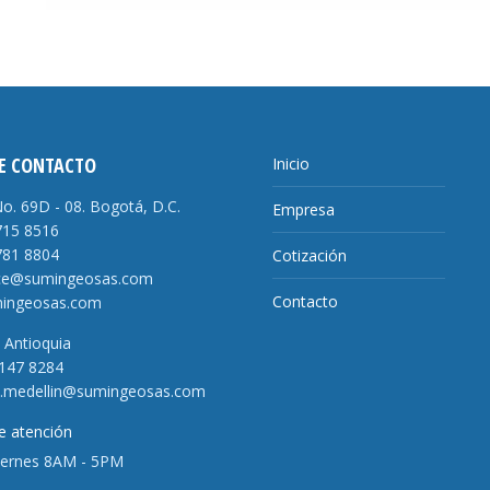
E CONTACTO
Inicio
No. 69D - 08. Bogotá, D.C.
Empresa
715 8516
781 8804
Cotización
ce@sumingeosas.com
Contacto
ingeosas.com
- Antioquia
 147 8284
l.medellin@sumingeosas.com
e atención
iernes 8AM - 5PM