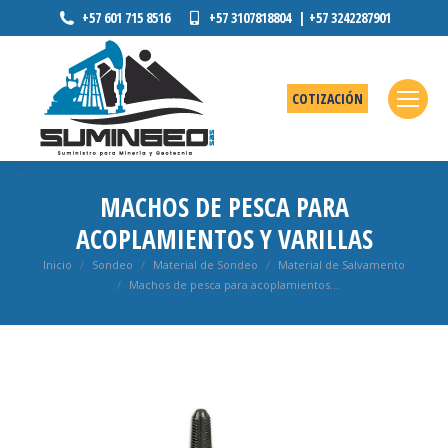
+57 601 715 8516
+57 3107818804 | +57 3242287901
COTIZACIÓN
MACHOS DE PESCA PARA
ACOPLAMIENTOS Y VARILLAS
Estás aquí:
Inicio
Sondeo
Material de Sondeo
Material de Salvamento
Machos de pesca para acoplamientos…